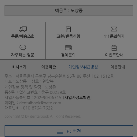
예금주 : 노상종
주문/배송조회
교환/반품신청
1:1문의하기
자주하는 질문
결제문의
이벤트안내
회사소개
이용약관
개인정보취급방침
이용안내
주소 : 서울특별시 구로구 남부순환로 95길 88 두산 102-1512호
대표 : 노상종
상호 : 덴탈북
|
개인정보 정책 및 담당 : 노상종
통신판매업신고번호 : 중구 00239호
사업자등록번호 : 202-90-06315
[사업자정보확인]
이메일 : dentalbook@nate.com
대표번호 : 010-8764-7622
copyright © by dentalbook All Right Reserved.
PC버전