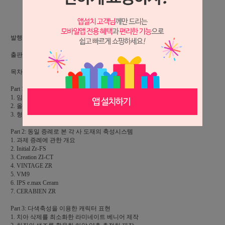
상세 정보를 확대해 보실 수 있습니다.
발행일: 2022.07.05, 136p/22cm * 30cm, 칼라인쇄,
출판: 대한나래출판사, ISBN 978-89-5741-870-3
목차
Part 1: 이제부터 다색축성을 시작하는 초심자에게
1. 임상에서 다색축성의 의미와 이점
2. 올세라믹 수복의 기초지식
3. 형광성과 투과성으로 보는 자연치 고찰
Part 2: 동일 증례로 본 각 사 도재의 축성시스템
1. 과제 증례에 관한 개요
2. Initial Zr-FS
3. Creation ZI-CT
4. VINTAGE ZR
5. VM9
6. IPS e.max Ceram
7. CERABIEN ZR
Part 3: 다색축성을 이용한 캐릭터 표현
1. 치아 삭제를 최소화한 라미네이트 베니어 제작