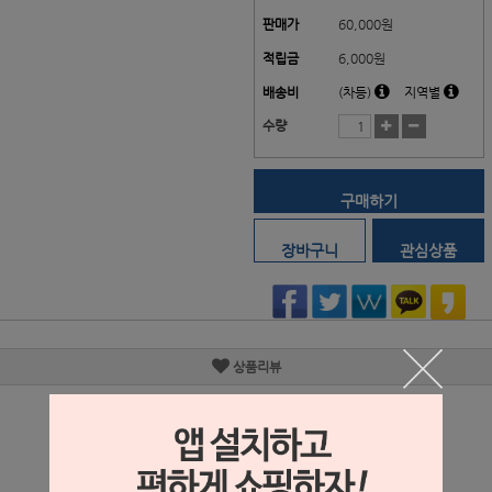
판매가
60,000
원
적립금
6,000원
배송비
(차등)
지역별
수량
구매하기
장바구니
관심상품
상품리뷰
상세정보 새창 열기