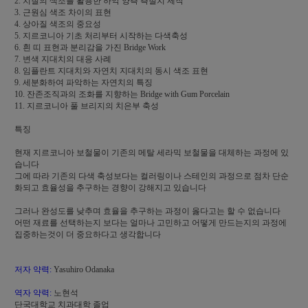
2. 치질의 색조를 활용한 하악 양측 측절치 제작
3. 근원심 색조 차이의 표현
4. 상아질 색조의 중요성
5. 지르코니아 기초 처리부터 시작하는 다색축성
6. 흰 띠 표현과 분리감을 가진 Bridge Work
7. 변색 지대치의 대응 사례
8. 임플란트 지대치와 자연치 지대치의 동시 색조 표현
9. 세분화하여 파악하는 자연치의 특징
10. 잔존조직과의 조화를 지향하는 Bridge with Gum Porcelain
11. 지르코니아 풀 브리지의 치은부 축성
특징
현재 지르코니아 보철물이 기존의 메탈 세라믹 보철물을 대체하는 과정에 있
습니다
그에 따라 기존의 다색 축성보다는 컬러링이나 스테인의 과정으로 점차 단순
화되고 효율성을 추구하는 경향이 강해지고 있습니다
그러나 완성도를 낮추며 효율을 추구하는 과정이 옳다고는 할 수 없습니다
어떤 재료를 선택하는지 보다는 얼마나 고민하고 어떻게 만드는지의 과정에
집중하는것이 더 중요하다고 생각합니다
저자 약력:
Yasuhiro Odanaka
역자 약력:
노현석
단국대학교 치과대학 졸업