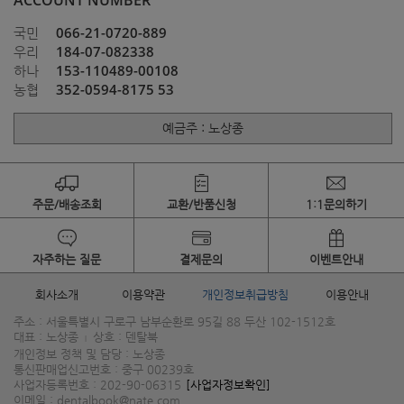
ACCOUNT NUMBER
066-21-0720-889
국민
184-07-082338
우리
153-110489-00108
하나
352-0594-8175 53
농협
예금주 : 노상종
주문/배송조회
교환/반품신청
1:1문의하기
자주하는 질문
결제문의
이벤트안내
회사소개
이용약관
개인정보취급방침
이용안내
주소 : 서울특별시 구로구 남부순환로 95길 88 두산 102-1512호
대표 : 노상종
상호 : 덴탈북
|
개인정보 정책 및 담당 : 노상종
통신판매업신고번호 : 중구 00239호
사업자등록번호 : 202-90-06315
[사업자정보확인]
이메일 : dentalbook@nate.com