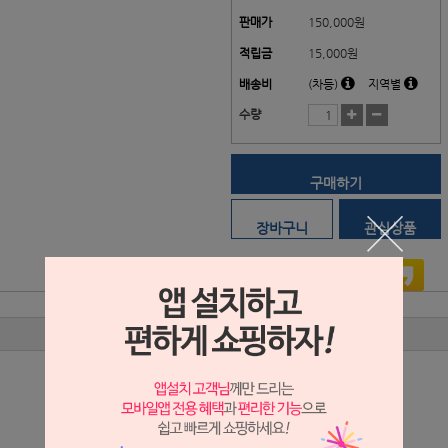
판매가
150,000
원
적립금
15,000원
배송비
(차등)
지역별
수량
구매하기
장바구니
관심상품
상품리뷰
상세정보 새창 열기