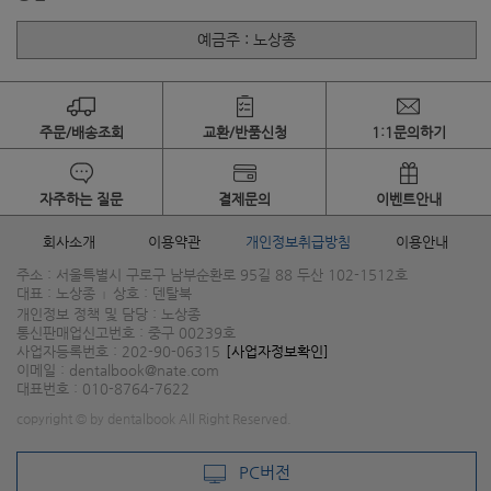
예금주 : 노상종
주문/배송조회
교환/반품신청
1:1문의하기
자주하는 질문
결제문의
이벤트안내
회사소개
이용약관
개인정보취급방침
이용안내
주소 : 서울특별시 구로구 남부순환로 95길 88 두산 102-1512호
대표 : 노상종
상호 : 덴탈북
|
개인정보 정책 및 담당 : 노상종
통신판매업신고번호 : 중구 00239호
사업자등록번호 : 202-90-06315
[사업자정보확인]
이메일 : dentalbook@nate.com
대표번호 : 010-8764-7622
copyright © by dentalbook All Right Reserved.
PC버전