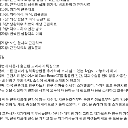
제14장: 근관치료의 성공과 실패 평가 및 비외과적 재근관치료
제15장: 외과적 근관치료
제16장: 치아이식, 재식, 임플란트
제17장: 외상 받은 치아의 근관치료
제18장: 생활치수 치료와 재생 근관치료
제19장: 치수 – 치수 연관 병소
제20장: 변색된 실활치의 미백
제21장: 노인 환자의 근관치료
제22장: 근관치료와 법적문제
특징
이번에 새롭게 출간된 교과서의 특징으로
첫째, 모든 챕터에 심화학습란을 추가하여 보다 심도 있는 학습이 가능하게 하며
둘째, 근관치료 분야에서의 Cone Beam CT를 활용한 진단, 치과수술용 현미경을 사용
는 최신의 기구와 약재, 술식이 상세히 소개되어 있으며
셋째, 한국 근관치료 연구자들의 연구 성과를 상세히 소개했으며, 마지막으로 근관치료 
루는 장을 신설하여 변화된 사회적 요구에 대응하는 데 필요한 내용을 소개하고 있습니
이 책은 근관치료에 근간이 되는 치수 및 치근단조직부터 근관 미생물로부터 실제 임상
근관 성형 및 세정, 충전을 체계적으로 기술하였으며, 각 임상을 증례와 함께 소개함으로
이 교과서가 치과대학 학부생들뿐만 아니라 대학원 과정 그리고 치과보존과 전문의 과
바이며, 근관치료에 관심을 가지고 있는 치과의사들과 관련 학생들에게도 큰 도움을 줄 