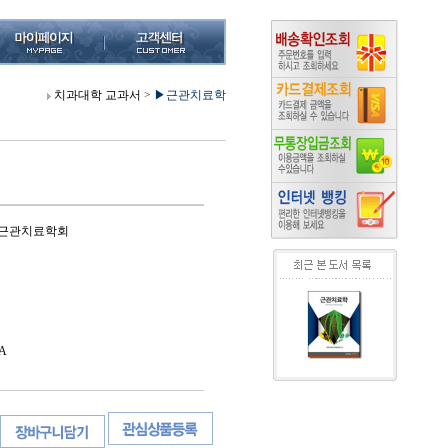
치과대학 교과서
>
▶근관치료학
과근관치료학회
A