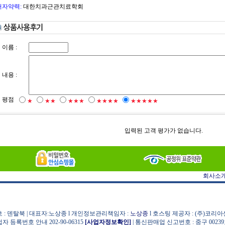
저자약력:
대한치과근관치료학회
이름 :
내용 :
평점
★
★★
★★★
★★★★
★★★★★
입력된 고객 평가가 없습니다.
회사소
 : 덴탈북 | 대표자:노상종 l 개인정보관리책임자 :
노상종
l 호스팅 제공자 : (주)코리
자 등록번호 안내 202-90-06315
[사업자정보확인]
| 통신판매업 신고번호 : 중구 0023