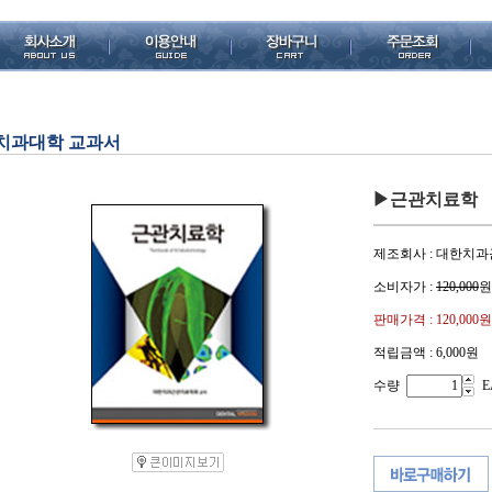
치과대학 교과서
▶근관치료학
제조회사 : 대한치
소비자가 :
120,000
원
판매가격 :
120,000원
적립금액 :
6,000원
수량
E