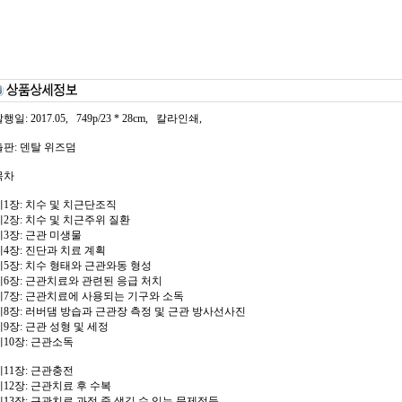
행일: 2017.05, 749p/23 * 28cm, 칼라인쇄,
출판: 덴탈 위즈덤
목차
제1장: 치수 및 치근단조직
제2장: 치수 및 치근주위 질환
제3장: 근관 미생물
제4장: 진단과 치료 계획
제5장: 치수 형태와 근관와동 형성
제6장: 근관치료와 관련된 응급 처치
제7장: 근관치료에 사용되는 기구와 소독
제8장: 러버댐 방습과 근관장 측정 및 근관 방사선사진
제9장: 근관 성형 및 세정
제10장: 근관소독
제11장: 근관충전
제12장: 근관치료 후 수복
제13장: 근관치료 과정 중 생길 수 있는 문제점들